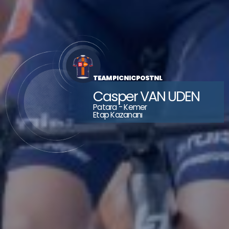
ECOM FORT
RMA
TEAM
 FLANDERS - BALOISE
 FLANDERS - BALOISE
 FLANDERS - BALOISE
TEAM PICNIC POSTNL
Casper VAN UDEN
Patara - Kemer
Etap Kazananı