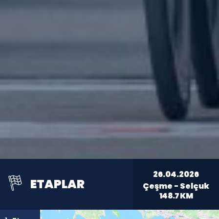
26.04.2026
ETAPLAR
Çeşme - Selçuk
148.7
KM