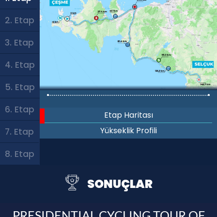
2. Etap
3. Etap
4. Etap
5. Etap
6. Etap
Etap Haritası
Yükseklik Profili
7. Etap
8. Etap
SONUÇLAR