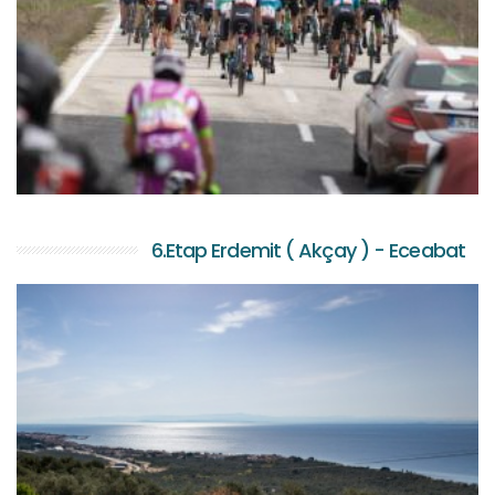
6.Etap Erdemit ( Akçay ) - Eceabat