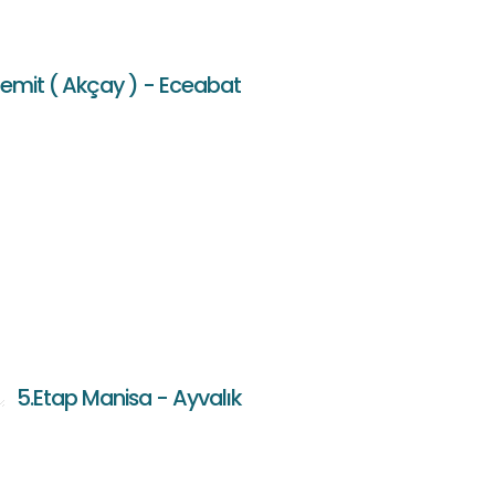
demit ( Akçay ) - Eceabat
5.Etap Manisa - Ayvalık