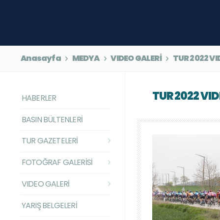
Anasayfa
MEDYA
VIDEO GALERİ
TUR 2022 VI
TUR 2022 VI
HABERLER
BASIN BÜLTENLERİ
TUR GAZETELERİ
FOTOĞRAF GALERİSİ
VIDEO GALERİ
YARIŞ BELGELERİ