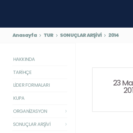
Anasayfa
TUR
SONUÇLAR ARŞİVİ
2014
HAKKINDA
TARİHÇE
23 Ma
LİDER FORMALARI
20
KUPA
ORGANİZASYON
SONUÇLAR ARŞİVİ