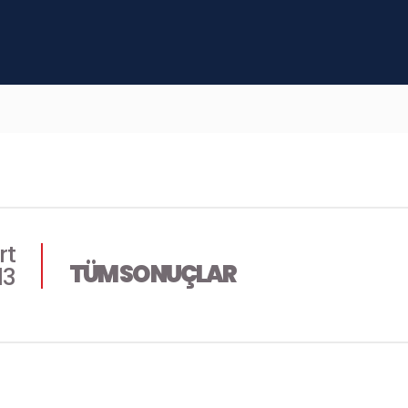
rt
TÜM SONUÇLAR
13