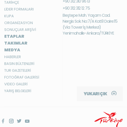
+90 312 310 96 13
TARİHÇE
+90 312 312 12 75
LİDER FORMALARI
Beştepe Mah. Yaşam Cad.
KUPA
Nergis Sok. No:7/A Kat:8 Daire:15
ORGANİZASYON
(Via Tower İş Merkezi)
SONUÇLAR ARŞİVİ
Yenimahalle-Ankara/TÜRKİYE
ETAPLAR
TAKIMLAR
MEDYA
HABERLER
BASIN BÜLTENLERİ
TUR GAZETELERİ
FOTOĞRAF GALERİSİ
VIDEO GALERİ
YARIŞ BELGELERİ
YUKARI ÇIK