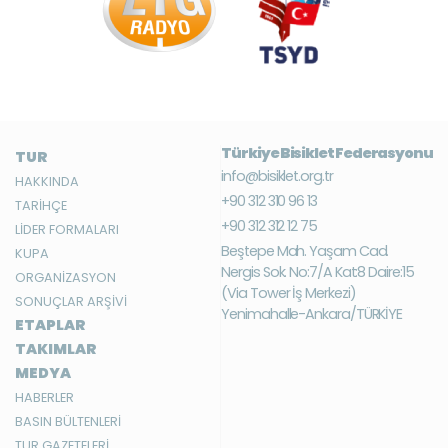
Türkiye Bisiklet Federasyonu
TUR
info@bisiklet.org.tr
HAKKINDA
+90 312 310 96 13
TARİHÇE
+90 312 312 12 75
LİDER FORMALARI
Beştepe Mah. Yaşam Cad.
KUPA
Nergis Sok. No:7/A Kat:8 Daire:15
ORGANİZASYON
(Via Tower İş Merkezi)
SONUÇLAR ARŞİVİ
Yenimahalle-Ankara/TÜRKİYE
ETAPLAR
TAKIMLAR
MEDYA
HABERLER
BASIN BÜLTENLERİ
TUR GAZETELERİ