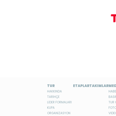
TUR
ETAPLAR
TAKIMLAR
ME
HAKKINDA
HABE
TARİHÇE
BASI
LİDER FORMALARI
TUR 
KUPA
FOTO
ORGANİZASYON
VIDE