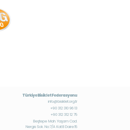
Türkiye Bisiklet Federasyonu
info@bisiklet.org.tr
+90 312 310 96 13
+90 312 312 12 75
Beştepe Mah. Yaşam Cad.
Nergis Sok. No:7/A Kat:8 Daire:15