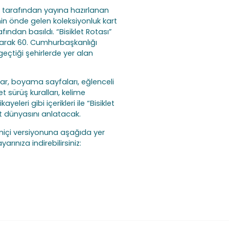
 tarafından yayına hazırlanan
’nin önde gelen koleksiyonluk kart
fından basıldı. “Bisiklet Rotası”
larak 60. Cumhurbaşkanlığı
geçtiği şehirlerde yer alan
alar, boyama sayfaları, eğlenceli
et sürüş kuralları, kelime
ayeleri gibi içerikleri ile “Bisiklet
et dünyasını anlatacak.
rimiçi versiyonuna aşağıda yer
yarınıza indirebilirsiniz: