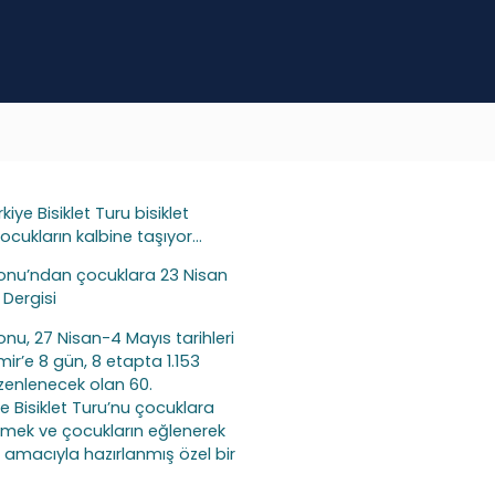
ye Bisiklet Turu bisiklet
ocukların kalbine taşıyor…
syonu’ndan çocuklara 23 Nisan
 Dergisi
onu, 27 Nisan-4 Mayıs tarihleri
ir’e 8 gün, 8 etapta 1.153
zenlenecek olan 60.
 Bisiklet Turu’nu çocuklara
irmek ve çocukların eğlenerek
amacıyla hazırlanmış özel bir