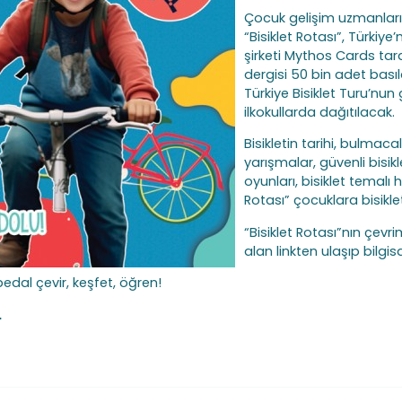
Çocuk gelişim uzmanları
“Bisiklet Rotası”, Türkiye
şirketi Mythos Cards tara
dergisi 50 bin adet bası
Türkiye Bisiklet Turu’nun 
ilkokullarda dağıtılacak.
Bisikletin tarihi, bulmac
yarışmalar, güvenli bisikl
oyunları, bisiklet temalı hik
Rotası” çocuklara bisikl
“Bisiklet Rotası”nın çev
alan linkten ulaşıp bilgisa
 pedal çevir, keşfet, öğren!
.