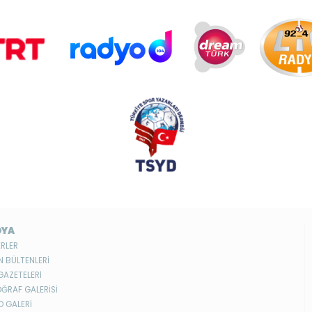
DYA
RLER
N BÜLTENLERİ
GAZETELERİ
ĞRAF GALERİSİ
O GALERİ