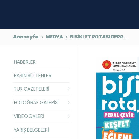
Anasayfa
MEDYA
BİSİKLET ROTASI DERG...
HABERLER
BASIN BÜLTENLERİ
TUR GAZETELERİ
FOTOĞRAF GALERİSİ
VIDEO GALERİ
YARIŞ BELGELERİ